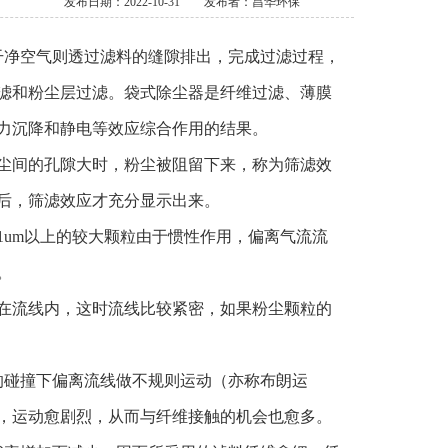
发布日期：2022-10-31
发布者：昌华环保
净空气则透过滤料的缝隙排出，完成过滤过程，
滤和粉尘层过滤。袋式除尘器是纤维过滤、薄膜
力沉降和静电等效应综合作用的结果。
尘间的孔隙大时，粉尘被阻留下来，称为筛滤效
后，筛滤效应才充分显示出来。
um以上的较大颗粒由于惯性作用，偏离气流流
。
在流线内，这时流线比较紧密，如果粉尘颗粒的
的碰撞下偏离流线做不规则运动（亦称布朗运
，运动愈剧烈，从而与纤维接触的机会也愈多。