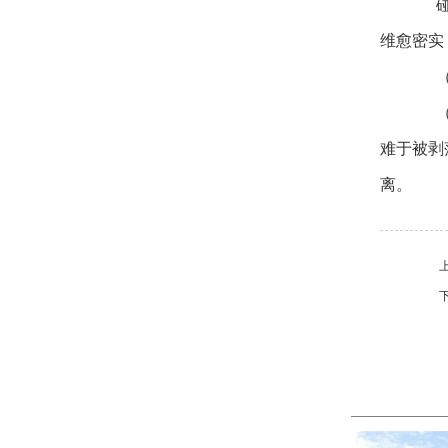
碰撞
维愈密实
（5
（6
难于被剥
离。