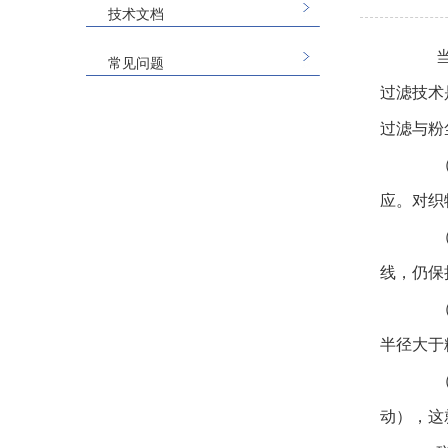
技术文档
当含
常见问题
过滤技术
过滤与粉
（1
应。对织
（2
线，仍保
（3
半径大于
（4
动），这