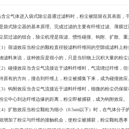
尘气体进入袋式除尘器通过滤料时，粉尘被阻留在其表面，干
是袋式除尘器的基本原理。完成过滤的主要有纤维过滤、薄膜过
尘层过滤的组合，除尘机理是筛滤、惯性碰撞、钩附、扩散、重
）筛滤效应当粉尘的颗粒直径较滤料纤维间的空隙或滤料上粉
物滤料来说，这种效应是很小的，只是当织物上沉积大量的粉尘
）碰撞效应当含尘气流接近于滤料纤维时，气流绕过纤维，但1
持原有的方向，撞击到纤维上，粉尘被捕集下来，成为碰撞效应
）钩附效应当含尘气流接近于滤料纤维时，细微的粉尘仍保留
粉尘中心到达纤维边缘的距离，粉尘即被捕获，成为钩附效应。
）扩散效应当粉尘颗粒为细小（0.5um以下）时，在气体分子
就增加了粉尘与纤维的接触机会，使粉尘被捕获，粉尘颗粒愚孝