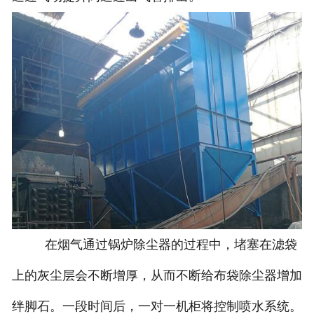
在烟气通过锅炉除尘器的过程中，堵塞在滤袋
上的灰尘层会不断增厚，从而不断给布袋除尘器增加
绊脚石。一段时间后，一对一机柜将控制喷水系统。