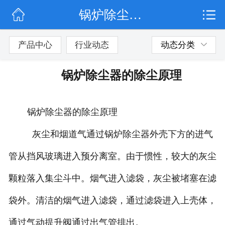
锅炉除尘器的除尘原理
网站首页
公司简介
产品中心
行业动态
动态分类
行业动态
锅炉除尘器的除尘原理
产品展示
锅炉除尘器的除尘原理
联系我们
灰尘和烟道气通过锅炉除尘器外壳下方的进气
管从挡风玻璃进入预分离室。由于惯性，较大的灰尘
颗粒落入集尘斗中。烟气进入滤袋，灰尘被堵塞在滤
袋外。清洁的烟气进入滤袋，通过滤袋进入上壳体，
通过气动提升阀通过出气管排出。