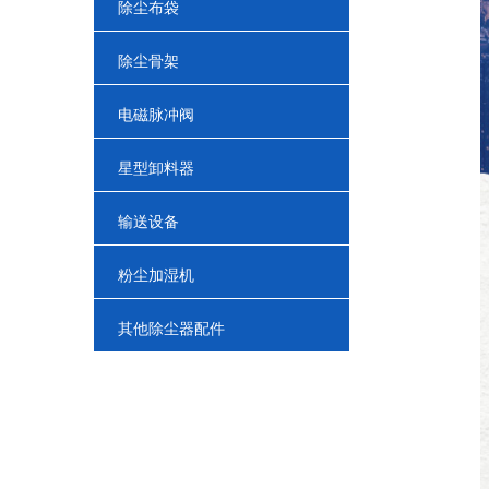
除尘布袋
除尘骨架
电磁脉冲阀
星型卸料器
输送设备
粉尘加湿机
其他除尘器配件