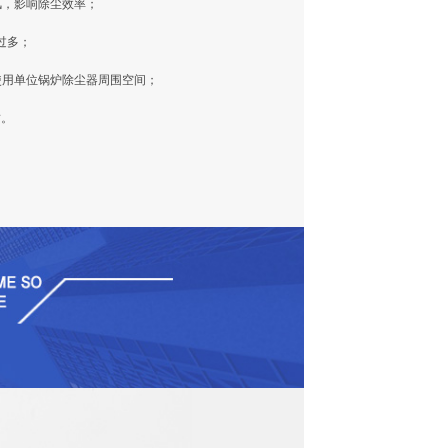
风，影响除尘效率；
过多；
使用单位锅炉除尘器周围空间；
封。