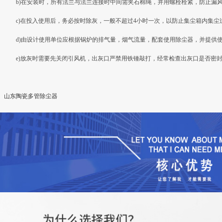
b)在安装时，所有法兰与法兰连接时中间需夹石棉绳，并用螺栓栓紧，防止漏
c)在投入使用后，务必按时除灰，一般不超过4小时一次，以防止集尘箱内集尘
d)由设计使用单位应根据锅炉的排气量，烟气流量，配套使用除尘器，并提供
e)放灰时需要先关闭引风机，出灰口严禁用铁锺敲打，经常检查出灰口是否密
山东陶瓷多管除尘器