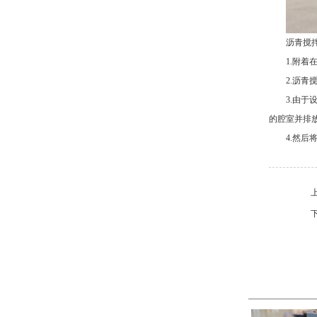
沥青搅
1.附
2.沥
3.由
的腔室并排
4.然