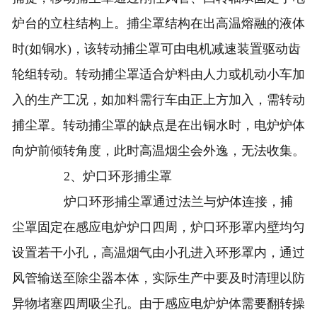
炉台的立柱结构上。捕尘罩结构在出高温熔融的液体
时(如铜水)，该转动捕尘罩可由电机减速装置驱动齿
轮组转动。转动捕尘罩适合炉料由人力或机动小车加
入的生产工况，如加料需行车由正上方加入，需转动
捕尘罩。转动捕尘罩的缺点是在出铜水时，电炉炉体
向炉前倾转角度，此时高温烟尘会外逸，无法收集。
2、炉口环形捕尘罩
炉口环形捕尘罩通过法兰与炉体连接，捕
尘罩固定在感应电炉炉口四周，炉口环形罩内壁均匀
设置若干小孔，高温烟气由小孔进入环形罩内，通过
风管输送至除尘器本体，实际生产中要及时清理以防
异物堵塞四周吸尘孔。由于感应电炉炉体需要翻转操