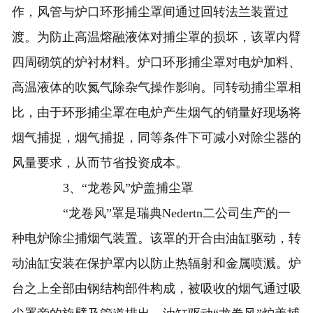
作，风管与炉口环形捕尘罩间通过回转法兰装置过
渡。为防止高温熔融液体对捕尘罩的损坏，该罩内臂
四周砌筑的炉衬材料。炉口环形捕尘罩对电炉加料、
高温液体的吹氮气除杂气操作影响。同转动捕尘罩相
比，由于环形捕尘罩在电炉产生烟气的销量好现场将
烟气捕捉，烟气捕捉，同等条件下可减小对除尘器的
风量要求，从而节省投资成本。
3、“龙卷风”炉盖捕尘罩
“龙卷风”罩是瑞典Nedertn二公司生产的一
种电炉除尘捕烟气装置。该罩的开合由油缸驱动，转
动油缸安装在保护罩内以防止热辐射和金属喷溅。炉
台之上全部由钢结构部件构成，被吸收的烟气通过吸