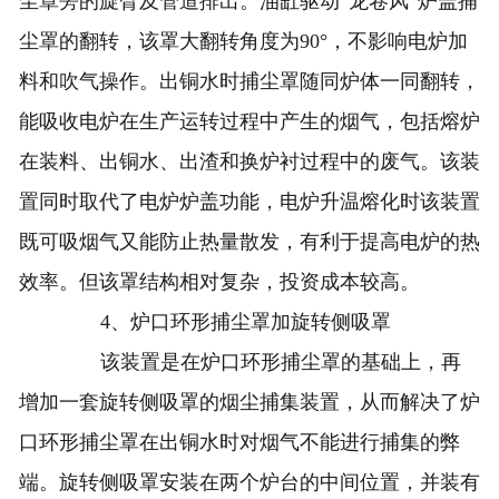
尘罩旁的旋臂及管道排出。油缸驱动“龙卷风”炉盖捕
尘罩的翻转，该罩大翻转角度为90°，不影响电炉加
料和吹气操作。出铜水时捕尘罩随同炉体一同翻转，
能吸收电炉在生产运转过程中产生的烟气，包括熔炉
在装料、出铜水、出渣和换炉衬过程中的废气。该装
置同时取代了电炉炉盖功能，电炉升温熔化时该装置
既可吸烟气又能防止热量散发，有利于提高电炉的热
效率。但该罩结构相对复杂，投资成本较高。
4、炉口环形捕尘罩加旋转侧吸罩
该装置是在炉口环形捕尘罩的基础上，再
增加一套旋转侧吸罩的烟尘捕集装置，从而解决了炉
口环形捕尘罩在出铜水时对烟气不能进行捕集的弊
端。旋转侧吸罩安装在两个炉台的中间位置，并装有