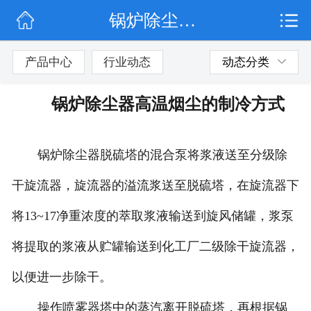
锅炉除尘器高温烟尘的制冷方式
网站首页
公司简介
产品中心
行业动态
动态分类
行业动态
锅炉除尘器高温烟尘的制冷方式
产品展示
锅炉除尘器脱硫塔的混合泵将浆液送至分级除
联系我们
干旋流器，旋流器的溢流浆送至脱硫塔，在旋流器下
将13~17净重浓度的萃取浆液输送到旋风储罐，浆泵
将提取的浆液从贮罐输送到化工厂二级除干旋流器，
以便进一步除干。
操作喷雾器塔中的蒸汽离开脱硫塔，再根据锅