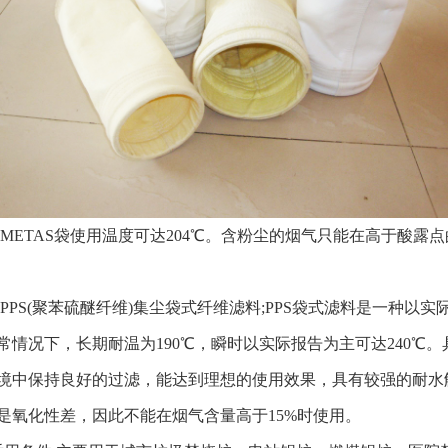
METAS袋使用温度可达204℃。含粉尘的烟气只能在高于酸露点
PPS(聚苯硫醚纤维)集尘袋式纤维滤料;PPS袋式滤料是一种以
常情况下，长期耐温为190℃，瞬时以实际报告为主可达240℃
境中保持良好的过滤，能达到理想的使用效果，具有较强的耐水解
是氧化性差，因此不能在烟气含量高于15%时使用。