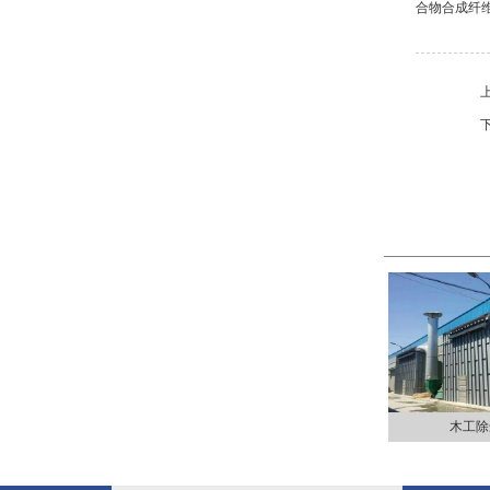
合物合成纤
木工除