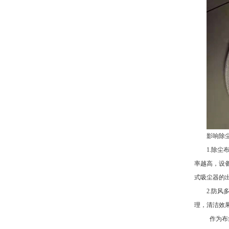
影响除
1.除
率越高，设
式吸尘器的
2.防
理，清洁效
作为布