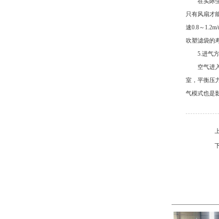
在实际
只有风扇才
速0.8～1
吹塑滤袋的
5.进气
空气进
室，平衡压
气模式也是