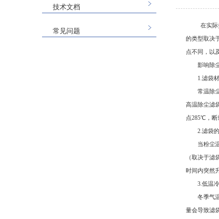
技术文档
在实际
常见问题
的类型取决
点不同，以
影响除
1.滤袋
常温除
高温除尘滤袋
点285℃，
2.滤袋
当粉尘
（取决于滤
时间内突然
3.低温
冬季气
量会导致滤