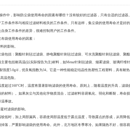
操作中，影响防尘袋使用寿命的因素有哪些？没有较好的过滤器，只有合适的过滤器
于工作条件和与相应过滤材料相关的工作条件。只有这样，集尘袋的使用寿命才是好的
及自身工作条件的差异，很难控制用户的工作条件。
尘布袋使用寿命的因素：
材料的影响。
尘袋包括：聚酯针刺毡过滤袋、静电聚酯针刺毡过滤袋、可水洗聚酯针刺毡滤袋、聚酯
主要包括耐高温(以实际报告为主)材料，如Metaz针刺毡滤袋、烟雾滤袋、玻璃纤维
断裂强度5.0g/d，优良氧指数为34。它是一种性能稳定结晶性热塑性工程塑料，具有
的高温危险。
温度超过160°C时，温度将显著影响滤袋的使用寿命。原则上，随着温度的升高，滤
袋的材料）。如果灰尘与其他化学物质混合，过滤材料容易氧化、弱化和断裂，寿命损
升温事故。
冷凝对滤袋的影响。
温较低时，加上局部漏风，容易使局部温度低于露点温度，导致露点的形成，从而降低
袋掉落，严重影响滤袋的使用寿命。此外，北方地区冬季寒冷。如果隔热不好，很容易