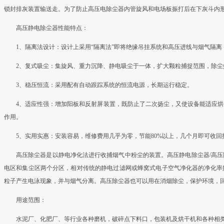
锁封排灰装置输送走。为了防止高压电除尘器内管旋风和电场板振打后在下灰斗内
高压静电除尘器性能特点：
1、隔离法设计：设计上采用“隔离法”即将绝缘吊挂系统和高压进线与烟气隔
2、复式吸尘：集旋风、重力沉降、静电吸尘于一体，扩大颗粒捕捉范围，除尘效
3、稳压恒流：采用配有自动跟踪系统的恒流电源，长期运行稳定。
4、适应性强：增加阳板和反射屏装置，既防止了二次扬尘，又使设备能适应
作用。
5、实用实惠：安装容易，维修费用几乎为零，节能80%以上，几个月即可收
高压除尘器是以静电净化法进行收捕烟气中粉尘的装置。高压静电除尘器/高
电区和集尘区两个分区，相对传统的静电过滤网或蜂窝式电子空气净化器的净化率
粒子产生电泳现象，并与烟气分离。高压除尘器也可以用在消烟除尘，保护环境，
用途范围：
水泥厂、化肥厂、等行业各种磨机，破碎点下料口，包装机及烘干机和各种相