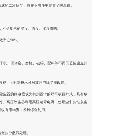
形成的二次扬尘，特在下灰斗中装置了隔离锥。
离，不受烟气的温度、浓度、湿度影响。
率在90%。
烘干机、回转窑、磨机、破碎、配料等不同工艺扬尘点的
回投资，同时本技术可对其它电除尘器改造。
压除尘器的静电模块为特别设计的双平板百叶式，具有放
好。高压除尘器利用高压电晕电流，使烟尘中的性灰尘
回收有用物资，发展综合利用。
类似的分散源处理。