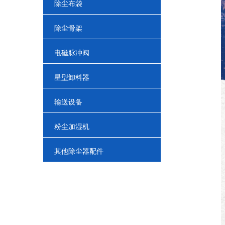
除尘布袋
除尘骨架
电磁脉冲阀
星型卸料器
输送设备
粉尘加湿机
其他除尘器配件