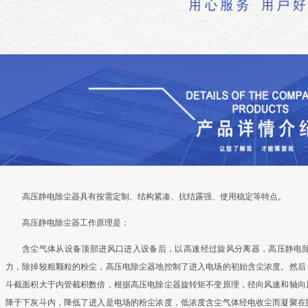
高压静电除尘器具有按需定制、结构紧凑、抗结露强、使用稳定等特点。
高压静电除尘器工作原理是：
含尘气体从设备顶部进风口进入设备后，以高速经过旋风分离器，高压静电
力，除掉较粗颗粒的粉尘，高压电除尘器地控制了进入电场的初始含尘浓度。然后
斗截面积大于内管截积数倍，根据高压电除尘器旋转矩不变原理，径向风速和轴向
降于下灰斗内，降低了进入是电场的粉尘浓度，低浓度含尘气体经电收尘而凝聚在