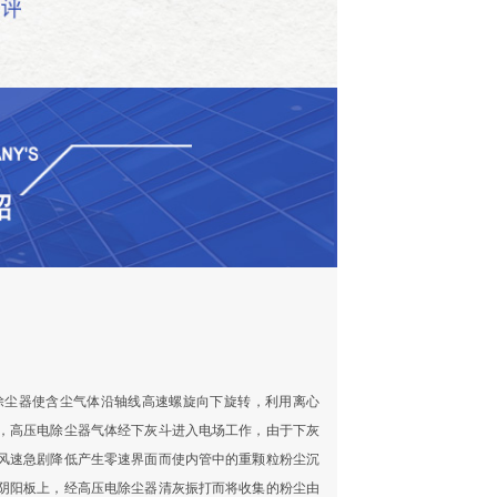
除尘器使含尘气体沿轴线高速螺旋向下旋转，利用离心
，高压电除尘器气体经下灰斗进入电场工作，由于下灰
风速急剧降低产生零速界面而使内管中的重颗粒粉尘沉
阴阳板上，经高压电除尘器清灰振打而将收集的粉尘由