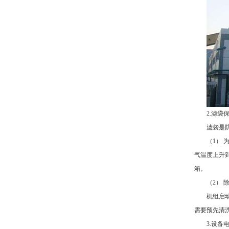
2.滤袋
滤袋是
（1）
气温度上升
箱。
（2） 
机组启
需要预先清
3.设备