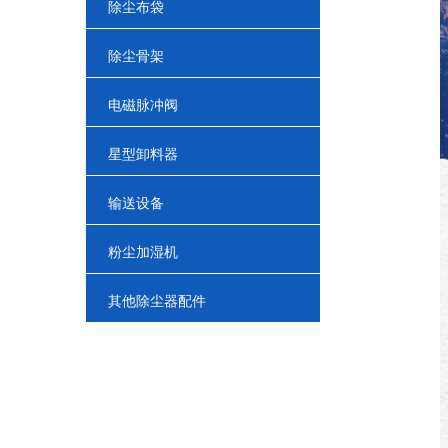
除尘布袋
除尘骨架
电磁脉冲阀
星型卸料器
输送设备
粉尘加湿机
其他除尘器配件