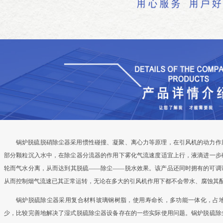
锅炉脱硫脱硝除尘器采用惯性碰撞、凝聚、离心力等原理，在引风机的动力作
部分颗粒沉入水中，在除尘器分流器的作用下雾化气流速度适宜上行，液滴进一步
轮而气水分离，从而达到其脱硫——除尘——脱水效果。该产品还同时拥有的可调
从而控制烟气流速已其正常运转，无论在多大的引风机作用下都不会带水、腐蚀其
锅炉脱硫除尘器采用复合材料玻璃钢树脂，使用寿命长，多功能一体化，占
少，比较完善地解决了湿式脱硫除尘器设备存在的一些实际使用问题。锅炉脱硫除