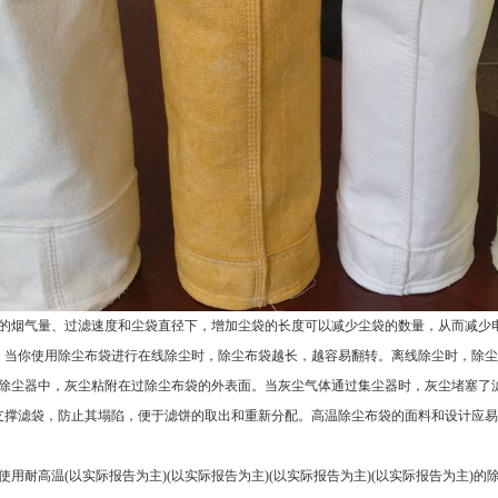
的烟气量、过滤速度和尘袋直径下，增加尘袋的长度可以减少尘袋的数量，从而减少
。当你使用除尘布袋进行在线除尘时，除尘布袋越长，越容易翻转。离线除尘时，除尘
除尘器中，灰尘粘附在过除尘布袋的外表面。当灰尘气体通过集尘器时，灰尘堵塞了
支撑滤袋，防止其塌陷，便于滤饼的取出和重新分配。高温除尘布袋的面料和设计应易
使用耐高温(以实际报告为主)(以实际报告为主)(以实际报告为主)(以实际报告为主