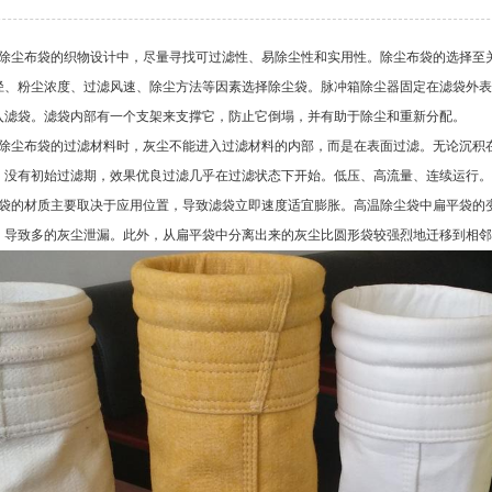
除尘布袋的织物设计中，尽量寻找可过滤性、易除尘性和实用性。除尘布袋的选择至
径、粉尘浓度、过滤风速、除尘方法等因素选择除尘袋。脉冲箱除尘器固定在滤袋外表
入滤袋。滤袋内部有一个支架来支撑它，防止它倒塌，并有助于除尘和重新分配。
除尘布袋的过滤材料时，灰尘不能进入过滤材料的内部，而是在表面过滤。无论沉积
，没有初始过滤期，效果优良过滤几乎在过滤状态下开始。低压、高流量、连续运行。
袋的材质主要取决于应用位置，导致滤袋立即速度适宜膨胀。高温除尘袋中扁平袋的
，导致多的灰尘泄漏。此外，从扁平袋中分离出来的灰尘比圆形袋较强烈地迁移到相邻