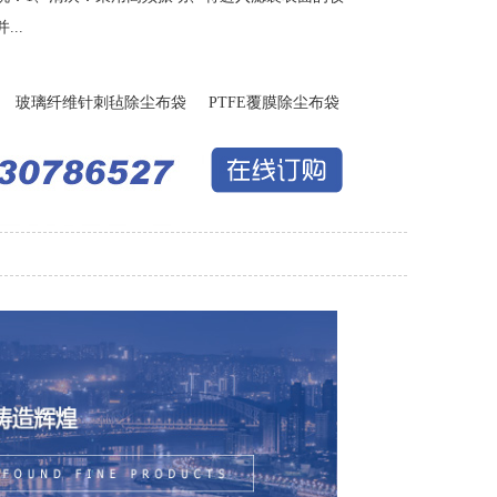
..
玻璃纤维针刺毡除尘布袋
PTFE覆膜除尘布袋