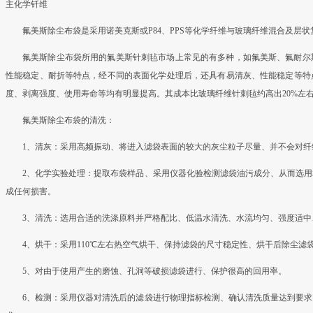
主化学钎维
氟美斯除尘布袋是采用诺美克斯或P84、PPS等化学纤维与玻璃纤维混合及层
氟美斯除尘布袋所用的氟美斯针刺毡市场上常见的有多种，如氟美斯、氟耐尔
性能稳定、耐折等特点，经不同的表面化学处理后，还具有易清灰、性能稳定等特
度、剥离强度、使用寿命等均有明显提高。其成本比玻璃纤维针刺毡约高出20%左
氟美斯除尘布袋的清洗：
1、清灰：采用高频振动、将进入滤袋表面的较大的灰尘粒子尽量、并不会对
2、化学实验处理：提取布袋样品、采用仪器化验检测滤袋油污成分、从而选
成任何损害。
3、清洗：选用合适的洗涤原料并严格配比、低温水清洗、水流均匀、强度适中
4、烘干：采用110℃左右热空气烘干、保持滤袋的尺寸稳定性、烘干后除尘滤
5、对由于使用产生的磨蚀、孔洞等破损滤袋进行、保护很高的回用率。
6、检测：采用仪器对清洗后的滤袋进行物理指标检测、确认清洗质量达到要