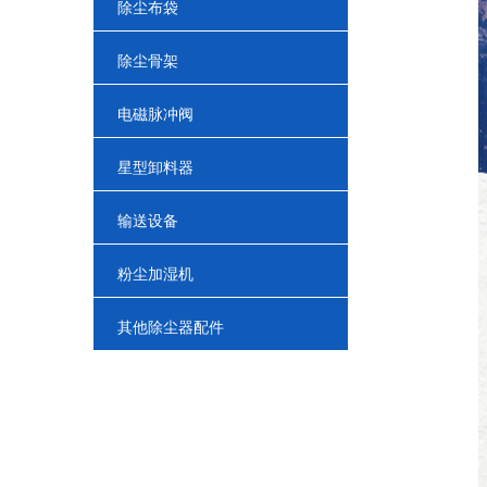
除尘布袋
除尘骨架
电磁脉冲阀
星型卸料器
输送设备
粉尘加湿机
其他除尘器配件