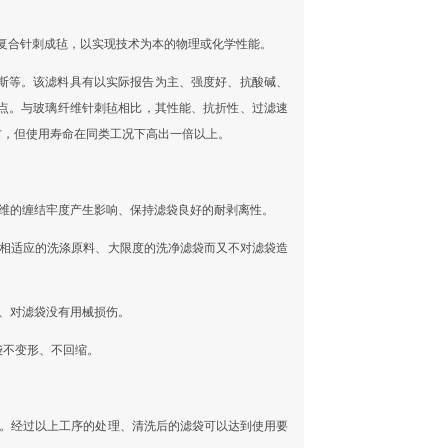
状复合针刺成毡，以实现技术为本的物理或化学性能。
斯等。该滤料具有以实际报告为主、强度好、抗酸碱、
点。与玻璃纤维针刺毡相比，其性能、抗折性、过滤速
右，但使用寿命在同类工况下高出一倍以上。
纤维的缠结牢度产生影响、保持滤袋良好的耐剥离性。
用相适应的洗涤原料、大限度的洗净滤袋而又不对滤袋造
、对滤袋没有用械损伤。
袋不变形、不回缩。
求。经过以上工序的处理、清洗后的滤袋可以达到使用要