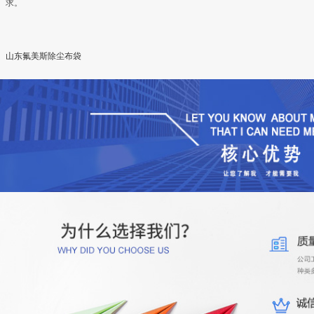
求。
山东氟美斯除尘布袋