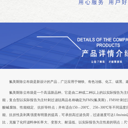
氟美斯除尘布袋是新设计的产品，广泛应用于钢铁、有色冶炼、化工、碳黑、
氟美斯除尘布袋是一个高温新品种。它是由二种或二种以上的以实际报告为主
能，复合型以实际报告为主针刺过滤毡商品名称确定为FMS(氟美斯)，FMS针刺
酸碱腐蚀、性能稳定、抗折等特点；并有适合150—200℃、250--300℃等不同
能、抗折性及剥离强度有明显的提高，可承担高过滤负荷，过滤速度可达1.0m/m
比，克服了化纤滤料伸长率大、变形大、耐温低、以实际报告为主性差的弱点；尺