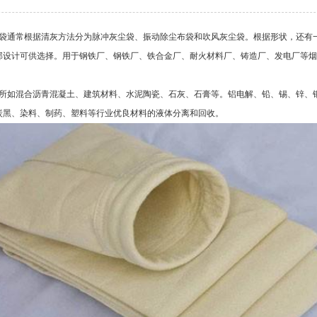
袋通常根据清灰方法分为脉冲灰尘袋、振动除尘布袋和吹风灰尘袋。根据形状，还有
部设计可供选择。用于钢铁厂、钢铁厂、铁合金厂、耐火材料厂、铸造厂、发电厂等烟
所如混合沥青混凝土、建筑材料、水泥陶瓷、石灰、石膏等。铝电解、铅、锡、锌、
炭黑、染料、制药、塑料等行业优良材料的液体分离和回收。