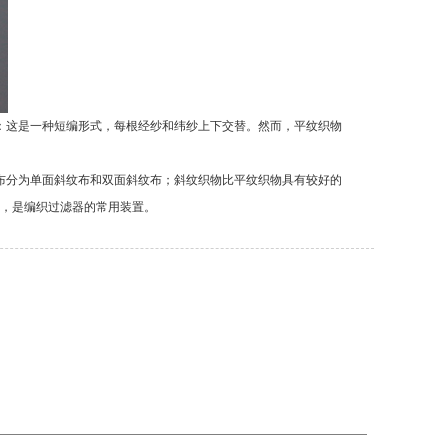
：这是一种短编形式，每根经纱和纬纱上下交替。然而，平纹织物
布分为单面斜纹布和双面斜纹布；斜纹织物比平纹织物具有较好的
，是编织过滤器的常用装置。