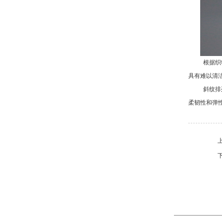
根据织
具有难以清
斜纹排
柔韧性和弹