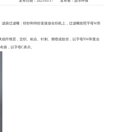
发布日期：2023-05-17
发布者：昌华环保
。滤袋过滤嘴：经纱和纬纱直接放在织机上，过滤嘴按照字母W所
状或纤维层，交织、粘合、针刺、熔喷或纺丝，以字母NW和复合
布袋，以字母C表示。