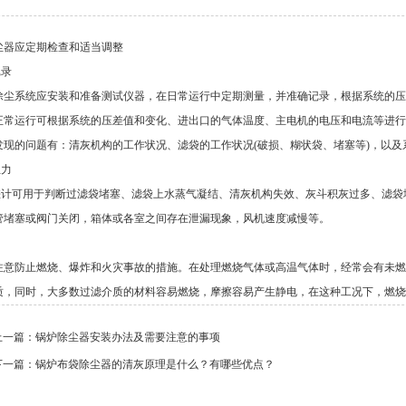
尘器应定期检查和适当调整
记录
除尘系统应安装和准备测试仪器，在日常运行中定期测量，并准确记录，根据系统的压
正常运行可根据系统的压差值和变化、进出口的气体温度、主电机的电压和电流等进行
发现的问题有：清灰机构的工作状况、滤袋的工作状况(破损、糊状袋、堵塞等)，以及
阻力
差计可用于判断过滤袋堵塞、滤袋上水蒸气凝结、清灰机构失效、灰斗积灰过多、滤袋
管堵塞或阀门关闭，箱体或各室之间存在泄漏现象，风机速度减慢等。
注意防止燃烧、爆炸和火灾事故的措施。在处理燃烧气体或高温气体时，经常会有未燃
质，同时，大多数过滤介质的材料容易燃烧，摩擦容易产生静电，在这种工况下，燃烧
上一篇：
锅炉除尘器安装办法及需要注意的事项
下一篇：
锅炉布袋除尘器的清灰原理是什么？有哪些优点？