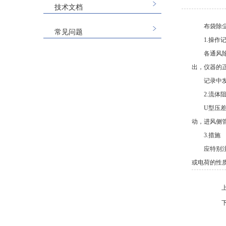
技术文档
布袋除
常见问题
1.操作
各通风
出，仪器的
记录中
2.流体
U型压
动，进风侧
3.措施
应特别
或电荷的性