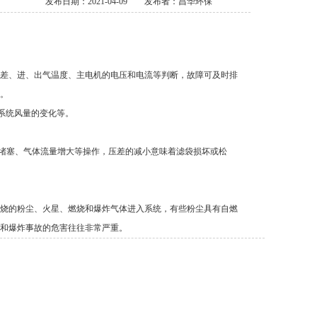
发布日期：2021-04-09
发布者：昌华环保
差、进、出气温度、主电机的电压和电流等判断，故障可及时排
。
系统风量的变化等。
堵塞、气体流量增大等操作，压差的减小意味着滤袋损坏或松
烧的粉尘、火星、燃烧和爆炸气体进入系统，有些粉尘具有自燃
和爆炸事故的危害往往非常严重。