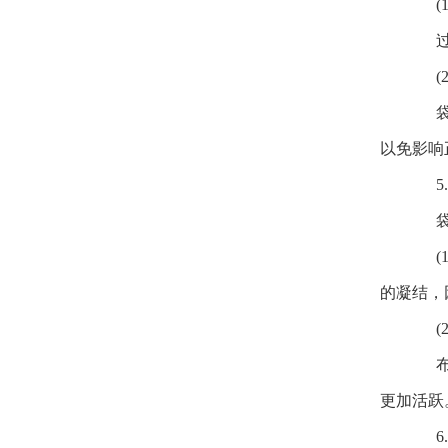
(1
过度
(2
袋子
以免影响
5.
袋的
(1
的凝结，
(2
布袋
更加活跃
6.