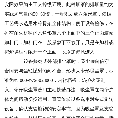
实际效果为主工人操纵环境。此种烟罩的排烟量约为
实践炉气量的50~60倍，一般规划成六角形罩，依据
工艺需求选用水冷骨架全体结构，便于设备检修，在
衬有耐火材料的六角形罩六个正面中的三个正面装设
加料门，加料门在一般景象下不敞开，只是在加料或
捣炉操纵时敞开一个正面，以添加野风进入。
设备接纳式外部排尘罩时，吸尘倾向信守
合同要与尘粒抛射倾向不合。形状为伞形吸尘罩，标
准为Φ3000/Φ7200x3000，内衬档板，防护火花进
入。伞形吸尘罩选用主动挑选办法。吸尘罩在两个炉
体之间移动切换运用。直管旋转设备选用对夹式旋转
设备，确认支管旋转的安定牢靠。因为吸尘罩及支管