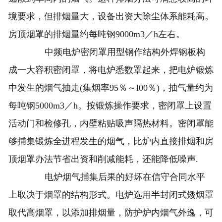
境要求，但排烟量大，设备出资大除尘体系能耗高。
房顶烟罩的排烟量约每吨钢9000m3／h左右。
中频电炉密闭罩用型钢作结构外焊钢板构
成一大容积密闭罩，将电炉悉数罩起来，把电炉锻炼
中发生的烟气抽走(集烟率95％～l00％)，抽气量约为
每吨钢5000m3／h。按锻炼操作要求，密闭罩上设置
活动门和检修孔，内壁粘贴吸声隔热材料。密闭罩能
够捕集锻炼全进程发生的烟气，比炉内直接排烟和房
顶烟罩办法节省出资和削减能耗，还能降低噪声.
电炉烟气捕集后果的好坏在信守合同水平
上取决于烟罩的结构形式。电炉选用半封闭式矮烟罩
取代高烟罩，以添加排烟量，防护炉内烟气外逸，可