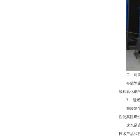
二、耐腐
布袋除
酸和氧化剂
3、 阻
布袋除
性使其阻燃
这也是
技术产品和