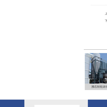
沸石转轮浓缩