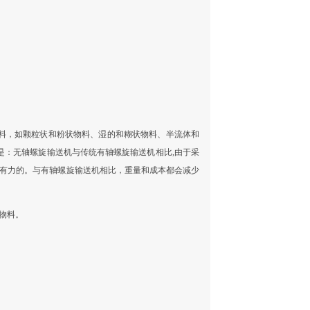
料，如颗粒状和粉状物料、湿的和糊状物料、半流体和
是：无轴螺旋输送机与传统有轴螺旋输送机相比,由于采
保有力的。与有轴螺旋输送机相比，重量和成本都会减少
物料。