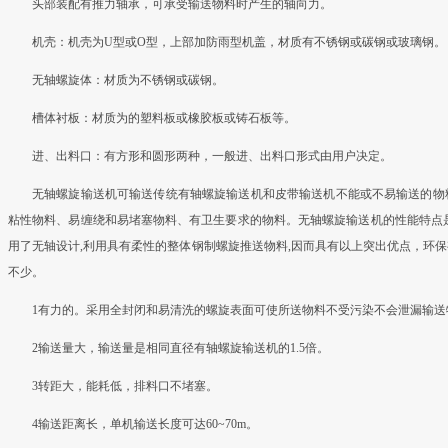
头部装配有推力轴承，可承受输送物料时产生的轴向力。
机壳：机壳为U型或O型，上部加防雨型机盖，材质有不锈钢或碳钢或玻璃钢。
无轴螺旋体：材质为不锈钢或碳钢。
槽体衬板：材质为的塑料板或橡胶板或铸石板等。
进、出料口：有方形和圆形两种，一般进、出料口形式由用户决定。
无轴螺旋输送机可输送传统有轴螺旋输送机和皮带输送机不能或不易输送的物
粘性物料、易缠绕和易堵塞物料、有卫生要求的物料。无轴螺旋输送机的性能特点
用了无轴设计,利用具有柔性的整体钢制螺旋推送物料,因而具有以上突出优点，环
不少。
1有力的。采用全封闭和易清洗的螺旋表面可使所送物料不受污染不会泄漏输送
2输送量大，输送量是相同直径有轴螺旋输送机的1.5倍。
3转距大，能耗低，排料口不堵塞。
4输送距离长，单机输送长度可达60~70m。