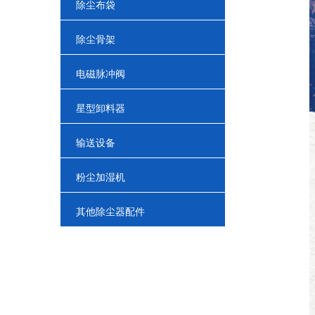
除尘布袋
除尘骨架
电磁脉冲阀
星型卸料器
输送设备
粉尘加湿机
其他除尘器配件