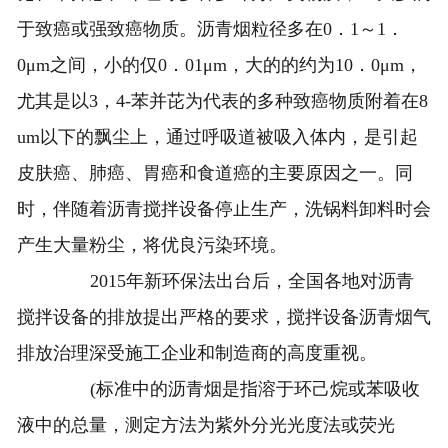
于致癌或强致癌物质。沥青烟粒径多在0．1～1．
0μm之间，小的仅0．01μm，大的的约为10．0μm，
尤其是以3，4-苯并芘为代表的多种致癌物质附着在8
um以下的飘尘上，通过呼吸道被吸入体内，是引起
皮肤癌、肺癌、胃癌和食道癌的主要原因之一。同
时，伴随着沥青搅拌设备停止生产，洗锅料卸料时会
产生大量粉尘，将优良污染环境。
2015年新环保法出台后，全国各地对沥青
搅拌设备的排放提出严格的要求，搅拌设备沥青烟气
排放治理深受施工企业和制造商的高度重视。
(标准中的沥青烟是指溶于环己烷或苯吸收
液中的总量，测定方法为紫外分光光度法或荧光