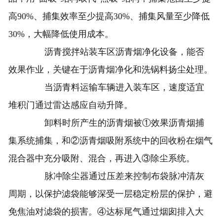
高90%、捕集效率至少提高30%、捕集风量至少降低
30%，大幅降低使用成本。
沥青搅拌站装车区沥青烟净化设备，能否
效果作业，关键在于沥青烟净化和洗锅料扬尘处理。
当沥青料运输车辆进入装车区，速度适宜
堆积门通过雷达感应自动升降。
卸料时所产生的沥青烟被①效果沥青烟捕
集系统捕集，和②沥青烟吸附系统中的回收粉在烟气
混合器中充分吸附、混合，再进入③除尘系统。
脉冲除尘器通过压差来控制布袋脉冲清灰
周期，以保护滤袋能够深受一层稳定粉层的保护，避
免焦油对滤袋的损害。④达标尾气通过烟囱排入大