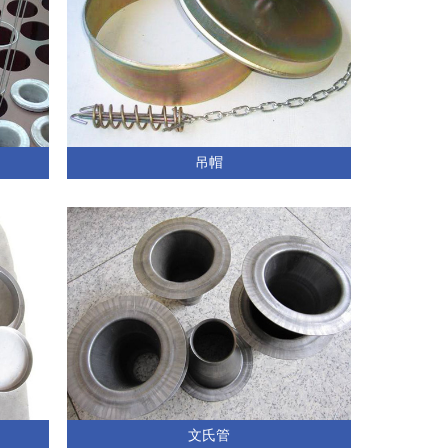
吊帽
文氏管