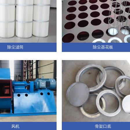
除尘滤筒
除尘器花板
风机
骨架口底