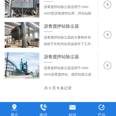
沥青搅拌站除尘器适用于1000-
4000型沥青搅拌站用，拌合站除
尘设...
沥青搅拌站除尘器
沥青搅拌站除尘器的主要构件布
袋由于长时间在高温条件下工作...
沥青搅拌站除尘器
沥青搅拌站除尘器适用于1000-
4000沥青搅拌站。搅拌站除尘器
是通...
共
1
页
9
条记录
简介
电话
短信
产品