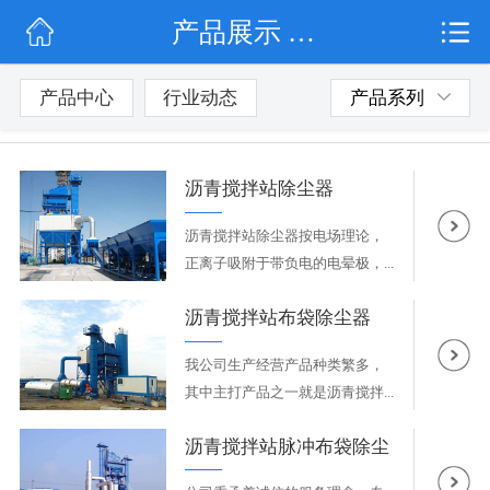
产品展示 / 沥青搅拌站除尘器
网站首页
公司简介
产品中心
行业动态
产品系列
行业动态
沥青搅拌站除尘器
产品展示
沥青搅拌站除尘器按电场理论，
联系我们
正离子吸附于带负电的电晕极，...
沥青搅拌站布袋除尘器
我公司生产经营产品种类繁多，
其中主打产品之一就是沥青搅拌...
沥青搅拌站脉冲布袋除尘
器