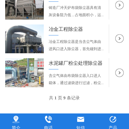
铸造厂冲天炉布袋除尘器具有清
灰设备阻力低，占地面积小，运...
冶金工程除尘器
冶金工程除尘器是当含尘气体由
进风口进入除尘器，首先碰到进...
水泥罐厂粉尘处理除尘器
含尘气体由布袋除尘器入口进人
箱体，通过滤袋进行过滤，粉尘...
共
1
页
9
条记录
简介
电话
短信
产品