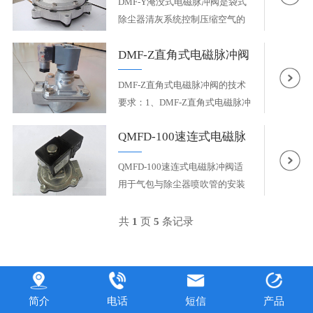
DMF-Y淹没式电磁脉冲阀是袋式
除尘器清灰系统控制压缩空气的
开...
DMF-Z直角式电磁脉冲阀
DMF-Z直角式电磁脉冲阀的技术
要求：1、DMF-Z直角式电磁脉冲
阀的...
QMFD-100速连式电磁脉
冲阀
QMFD-100速连式电磁脉冲阀适
用于气包与除尘器喷吹管的安装
连接...
共
1
页
5
条记录
简介
电话
短信
产品