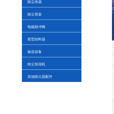
除尘布袋
除尘骨架
电磁脉冲阀
星型卸料器
输送设备
粉尘加湿机
其他除尘器配件