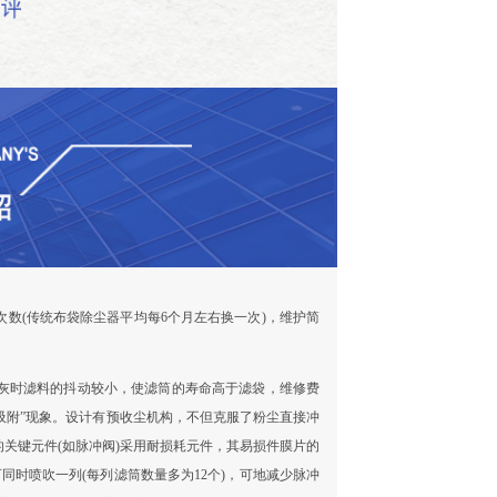
数(传统布袋除尘器平均每6个月左右换一次)，维护简
灰时滤料的抖动较小，使滤筒的寿命高于滤袋，维修费
吸附”现象。设计有预收尘机构，不但克服了粉尘直接冲
关键元件(如脉冲阀)采用耐损耗元件，其易损件膜片的
同时喷吹一列(每列滤筒数量多为12个)，可地减少脉冲