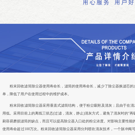
粉末回收滤筒除尘器使用寿命长，滤筒的使用寿命长，减少了除尘器换滤芯的次
单，降低了用户在使用过程中的维护成本。
粉末回收滤筒除尘器采用垂直式滤筒结构，便于粉尘吸附及清灰；且由于在清
用低。采用目前上的离线三状态(过滤，清灰，静止)清灰方式，避免了清灰时的“再
刷容易磨损滤筒的缺点，而且可以提高除尘器入口处的粉尘浓度。对影响主要性能的
使用寿命超过100万次。粉末回收滤筒除尘器采用分列喷吹清灰技术，一个脉冲阀可