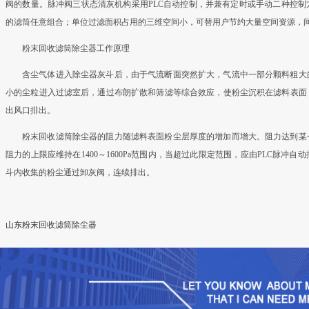
阀的数量。脉冲阀三状态清灰机构采用PLC自动控制，并兼有定时或手动二种控
的滤筒任意组合；单位过滤面积占用的三维空间小，可替用户节约大量空间资源，
粉末回收滤筒除尘器工作原理
含尘气体进入除尘器灰斗后，由于气流断面突然扩大，气流中一部分颗料粗大
小的尘粒进入过滤室后，通过布朗扩散和筛滤等综合效应，使粉尘沉积在滤料表面
出风口排出。
粉末回收滤筒除尘器的阻力随滤料表面粉尘层厚度的增加而增大。阻力达到某
阻力的上限应维持在1400～1600Pa范围内，当超过此限定范围，应由PLC脉
斗内收集的粉尘通过卸灰阀，连续排出。
山东粉末回收滤筒除尘器